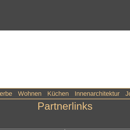
erbe
Wohnen
Küchen
Innenarchitektur
J
Partnerlinks