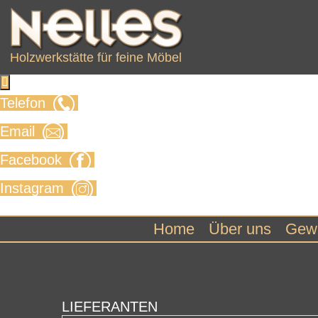
Holzwerkstätte für feine Möbel

Telefon
Email
Facebook
Instagram
Home
Über uns
Gew
LIEFERANTEN